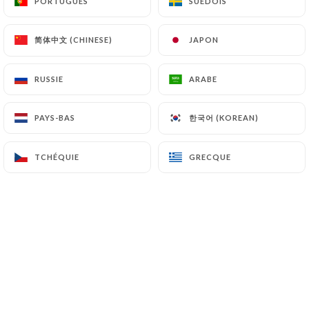
PORTUGUÊS
PORTUGUÊS
SUÉDOIS
SUÉDOIS
FR
MENU
简体中文 (CHINESE)
简体中文 (CHINESE)
JAPON
JAPON
RUSSIE
RUSSIE
ARABE
ARABE
한국어 (KOREAN)
한국어 (KOREAN)
PAYS-BAS
PAYS-BAS
/
ACCUEIL
TRAITEUR
TRAITEUR
TCHÉQUIE
TCHÉQUIE
GRECQUE
GRECQUE