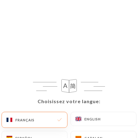
FR
MENU
/
ACCUEIL
LES AVIS
Les Avis
Choisissez votre langue:
Choisissez votre langue:
759 avis sur Uniiti
4.3 / 5
ENGLISH
ENGLISH
FRANÇAIS
FRANÇAIS
100% vrais avis, vérifiés.