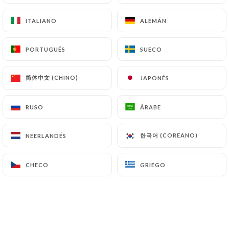
ITALIANO
ITALIANO
ALEMÁN
ALEMÁN
Valoración de Meriem M.
M
PORTUGUÉS
PORTUGUÉS
SUECO
SUECO
5/5
Plats authentiques, délicieux. Personnel
简体中文 (CHINO)
简体中文 (CHINO)
JAPONÉS
JAPONÉS
très sympa et aux petits soins. Je
recommande vivement ♥️
RUSO
RUSO
ÁRABE
ÁRABE
06/07/2026
•
04:27
한국어 (COREANO)
한국어 (COREANO)
NEERLANDÉS
NEERLANDÉS
Valoración de Hamid T.
H
5/5
CHECO
CHECO
GRIEGO
GRIEGO
Excellent restaurant marocain ! Les plats
sont très copieux et vraiment savoureux,
avec des saveurs authentiques. Le
personnel est très sympathique,
accueillant et aux petits soins. L’endroit